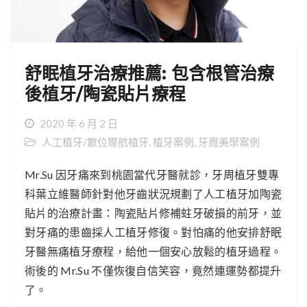
舒眠植牙治療推薦: 包含根管治療
後植牙/陶瓷貼片療程
2020 年 6 月 2 日
人工植牙/數位導航植牙
,
植牙案例
,
牙周美學案例
Mr.Su 因牙痛來到桃園當代牙醫就診，牙周植牙雙專
科葉立維醫師針對他牙齒狀況規劃了人工植牙加陶瓷
貼片的治療計畫：陶瓷貼片修補蛀牙破損的前牙，並
對牙痛的患齒採人工植牙修復。對怕痛的他安排舒眠
牙醫無痛植牙療程，給他一個安心放鬆的植牙過程。
術後的 Mr.Su 不僅恢復自信笑容，竟然連運勢都提升
了。