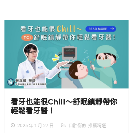
看牙也能很Chill～舒眠鎮靜帶你
輕鬆看牙醫！
2025 年 1 月 27 日
口腔衛教
,
推薦精選