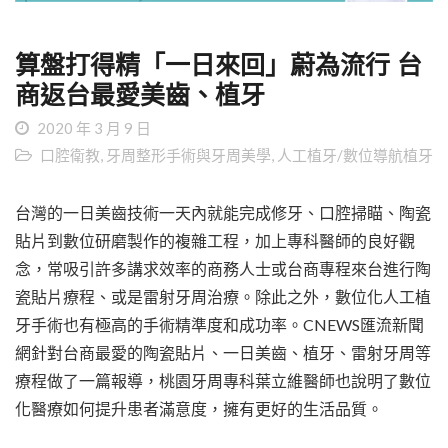
算盤打得精「一日來回」蔚為流行 台
商返台最愛美齒、植牙
2020 年 3 月 9 日
口腔衛教
,
牙周整形手術與牙周美學
,
人工植牙/數位導航植牙
台灣的一日美齒技術一天內就能完成修牙、口腔掃瞄、陶瓷
貼片到數位研磨製作的複雜工程，加上專科醫師的良好觀
念，常吸引許多講求效率的商務人士或台商專程來台進行陶
瓷貼片療程、或是雷射牙周治療。除此之外，數位化人工植
牙手術也有極高的手術精準度和成功率。CNEWS匯流新聞
網針對台商最愛的陶瓷貼片、一日美齒、植牙、雷射牙周等
療程做了一篇報導，桃園牙周專科葉立維醫師也說明了數位
化醫療如何提升患者滿意度，擁有更好的生活品質。