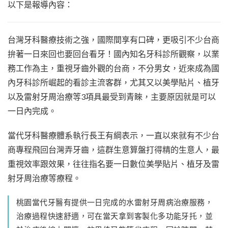
以下是報導內容：
台灣牙科醫療技術之強，國際間享有口碑，更吸引不少台商
拚著一日來回也要回台看牙！國內知名牙科診所觀察，以業
務工作為主，重視牙齒外觀的台商，不分男女，近來成為國
內牙科診所崛起的看診主流客群，尤其又以美學貼片、植牙
以及雷射牙周治療等3項具最受到青睞，主要原因就是可以
一日內完成。
當代牙科醫療體系執行長王有綱表示，一直以來就有不少台
商專程飛回台灣弄牙齒，這群生意算盤打得精的生意人，最
重視效率跟效果，往往指名要一日數位美學貼片、植牙及雷
射牙周治療等療程。
桃園當代牙醫有提供一日完成的水雷射牙周病治療服務，
治療過程快速舒適，可在當天拿到客製化多功能牙托，並