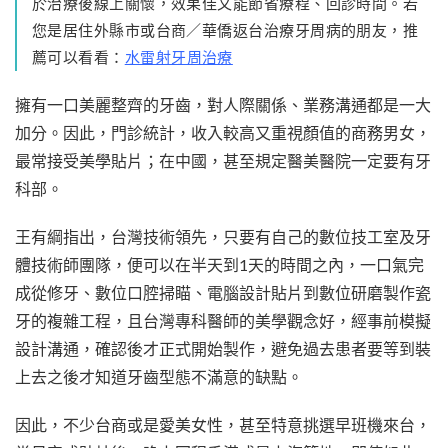
於治療後線上關懷，效果佳又能節省療程、回診時間。若
您是居住外縣市或台商／華僑返台治療牙周病的朋友，推
薦可以看看：
水雷射牙周治療
擁有一口美麗整齊的牙齒，對人際關係、業務溝通都是一大
加分。因此，門診統計，收入較高又重視顏值的商務男女，
最常接受美學貼片；在中國，甚至規定醫美醫院一定要有牙
科部。
王有綱指出，台灣技術領先，只要有自己的數位技工室及牙
體技術師團隊，便可以在半天到1天的時間之內，一口氣完
成從修牙、數位口腔掃瞄、電腦設計貼片到數位研磨製作瓷
牙的複雜工程，且台灣專科醫師的美學觀念好，經事前模擬
設計溝通，確認後才正式開始製作，避免過去患者要等到裝
上去之後才知道牙齒型態不滿意的缺點。
因此，不少台商或是愛美女性，甚至特意挑選早班機來台，