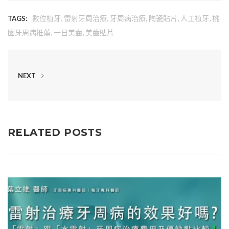
,
,
,
,
,
數位植牙
雷射牙周治療
牙周病治療
陶瓷貼片
人工植牙
桃
TAGS:
,
,
園牙周病推薦
一日美齒
美齒貼片
NEXT
RELATED POSTS