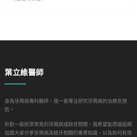
章我就從牙周病專科醫師的角度跟大家聊聊雷射
在牙周病治療過程中所扮演的角色，也跟大家分
享一些我在桃園當代牙醫(中壢/楊梅)運用雷射治
療牙周病的經驗與案例。
葉立維醫師
身為牙周病專科醫師，我一直專注研究牙周病的治療及預
防。
針對一般民眾常見的牙周病或缺牙問題，我希望能透過這網
站跟大家分享牙周病及植牙相關的專業知識，以及如何有效