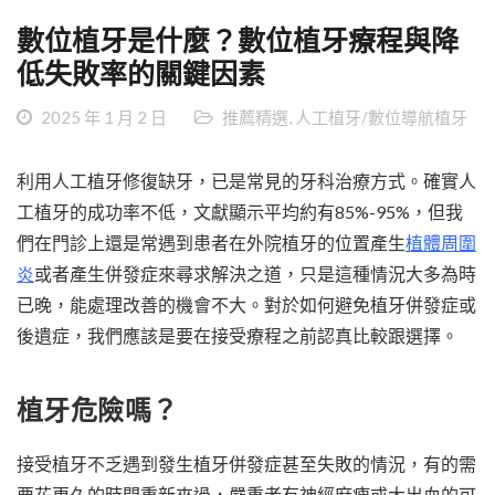
數位植牙是什麼？數位植牙療程與降
低失敗率的關鍵因素
2025 年 1 月 2 日
推薦精選
,
人工植牙/數位導航植牙
利用人工植牙修復缺牙，已是常見的牙科治療方式。確實人
工植牙的成功率不低，文獻顯示平均約有85%-95%，但我
們在門診上還是常遇到患者在外院植牙的位置產生
植體周圍
炎
或者產生併發症來尋求解決之道，只是這種情況大多為時
已晚，能處理改善的機會不大。對於如何避免植牙併發症或
後遺症，我們應該是要在接受療程之前認真比較跟選擇。
植牙危險嗎？
接受植牙不乏遇到發生植牙併發症甚至失敗的情況，有的需
要花更久的時間重新來過，嚴重者有神經麻痺或大出血的可