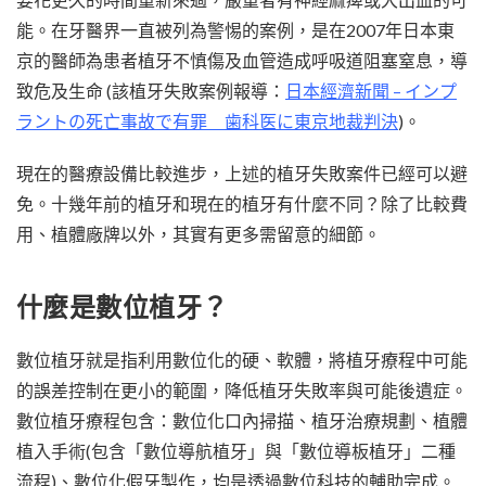
能。在牙醫界一直被列為警惕的案例，是在2007年日本東
京的醫師為患者植牙不慎傷及血管造成呼吸道阻塞窒息，導
致危及生命 (該植牙失敗案例報導：
日本經濟新聞 – インプ
ラントの死亡事故で有罪 歯科医に東京地裁判決
)。
現在的醫療設備比較進步，上述的植牙失敗案件已經可以避
免。十幾年前的植牙和現在的植牙有什麼不同？除了比較費
用、植體廠牌以外，其實有更多需留意的細節。
什麼是數位植牙？
數位植牙就是指利用數位化的硬、軟體，將植牙療程中可能
的誤差控制在更小的範圍，降低植牙失敗率與可能後遺症。
數位植牙療程包含：數位化口內掃描、植牙治療規劃、植體
植入手術(包含「數位導航植牙」與「數位導板植牙」二種
流程)、數位化假牙製作，均是透過數位科技的輔助完成。