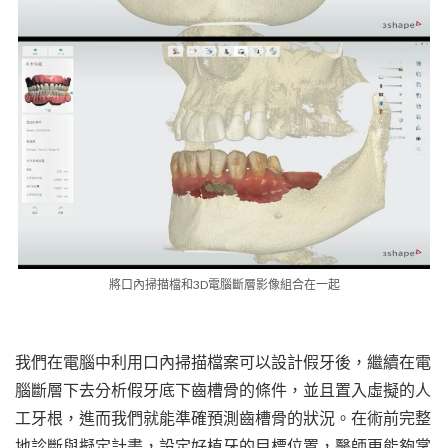
將口內掃描檔和3D電腦斷層影像組合在一起
我們在電腦中利用口內掃描檔案可以設計假牙後，繼續在電
腦斷層下去分析假牙底下齒槽骨的條件，並且置入虛擬的人
工牙根，進而我們就能準確預測齒槽骨的狀況。在術前完整
地診斷與擬定計畫，設定好植牙的目標位置，醫師更能夠掌