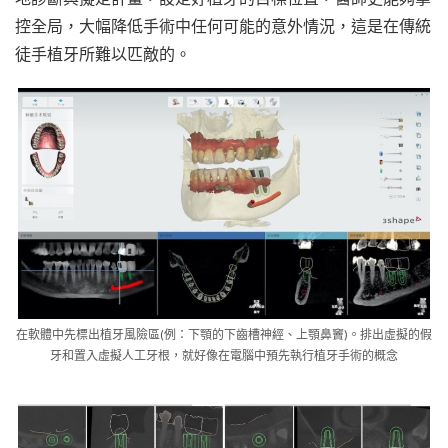
控全局，大幅降低手術中任何可能的意外情況，這是在傳統
徒手植牙所難以匹敵的。
在軟體中先標出植牙風險區(例：下顎的下齒槽神經、上顎鼻竇)。排出虛擬的假
牙和置入虛擬人工牙根，就好像在電腦中預先執行植牙手術的概念