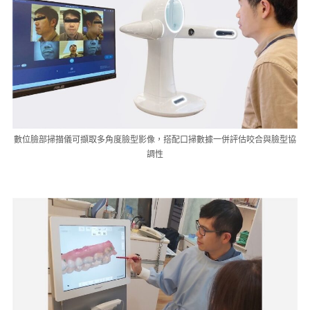
數位臉部掃描儀可擷取多角度臉型影像，搭配口掃數據一併評估咬合與臉型協
調性