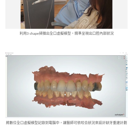
利用3 shape掃描出全口虛擬模型，精準呈現出口腔內部狀況
將數位全口虛擬模型記錄到電腦中，讓醫師可依咬合狀況來設計缺牙重建計劃