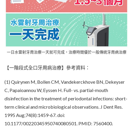
一日水雷射牙周治療一天就可完成，治療時間優於一般傳統牙周病治療
【一階段式全口牙周病治療】參考資料：
(1) Quirynen M, Bollen CM, Vandekerckhove BN, Dekeyser
C, Papaioannou W, Eyssen H. Full- vs. partial-mouth
disinfection in the treatment of periodontal infections: short-
term clinical and microbiological observations. J Dent Res.
1995 Aug;74(8):1459-67. doi:
10.1177/00220345950740080501. PMID: 7560400.