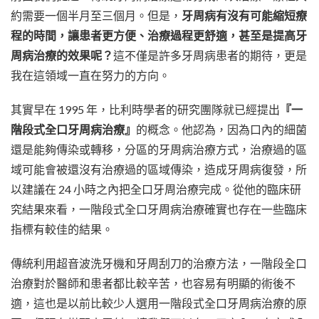
約需要一個半月至三個月。但是，
牙周病有沒有可能縮短療
程的時間，讓患者更方便、治療過程更舒適，甚至是提高牙
周病治療的效果呢？
這不僅是許多牙周病患者的期待，更是
我在這領域一直在努力的方向。
其實早在 1995 年，比利時學者的研究團隊就已經提出
『一
階段式全口牙周病治療』
的概念。他認為，因為口內的細菌
還是能夠傳染或轉移，分區的牙周病治療方式，治療過的區
域可能會被還沒有治療過的區域傳染，造成牙周病復發，所
以建議在 24 小時之內把全口牙周治療完成。從他的臨床研
究結果來看，一階段式全口牙周病治療確實也存在一些臨床
指標有較佳的結果。
傳統利用超音波洗牙機和牙周刮刀的治療方法，一階段全口
治療對於醫師和患者都比較辛苦，也容易有明顯的術後不
適，這也是以前比較少人選用一階段式全口牙周病治療的原