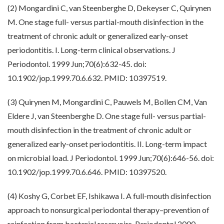
(2) Mongardini C, van Steenberghe D, Dekeyser C, Quirynen
M. One stage full- versus partial-mouth disinfection in the
treatment of chronic adult or generalized early-onset
periodontitis. I. Long-term clinical observations. J
Periodontol. 1999 Jun;70(6):632-45. doi:
10.1902/jop.1999.70.6.632. PMID: 10397519.
(3) Quirynen M, Mongardini C, Pauwels M, Bollen CM, Van
Eldere J, van Steenberghe D. One stage full- versus partial-
mouth disinfection in the treatment of chronic adult or
generalized early-onset periodontitis. II. Long-term impact
on microbial load. J Periodontol. 1999 Jun;70(6):646-56. doi:
10.1902/jop.1999.70.6.646. PMID: 10397520.
(4) Koshy G, Corbet EF, Ishikawa I. A full-mouth disinfection
approach to nonsurgical periodontal therapy–prevention of
reinfection from bacterial reservoirs. Periodontol 2000.