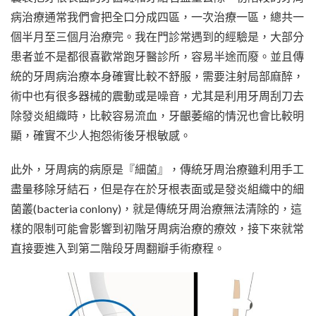
病治療通常我們會把全口分成四區，一次治療一區，總共一
個半月至三個月治療完。我在門診常遇到的經驗是，大部分
患者並不是都很喜歡常跑牙醫診所，容易半途而廢。並且傳
統的牙周病治療本身確實比較不舒服，需要注射局部麻醉，
術中也有很多器械的震動或是噪音，尤其是利用牙周刮刀去
除發炎組織時，比較容易流血，牙齦萎縮的情況也會比較明
顯，確實不少人抱怨術後牙根敏感。
此外，牙周病的病原是『細菌』，傳統牙周治療雖利用手工
盡量移除牙結石，但是存在於牙根表面或是發炎組織中的細
菌叢(bacteria conlony)，就是傳統牙周治療無法清除的，這
樣的限制可能會影響到初階牙周病治療的療效，接下來就常
直接要進入到第二階段牙周翻瓣手術療程。