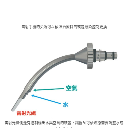
雷射手機的尖端可以依照治療目的或是感染控制更換
雷射光纖側邊有控制輸出水與空氣的裝置，讓醫師可依治療需要調整水或