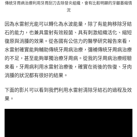
傳統牙周病治療利用牙周刮刀去除發炎組織，會有比較明顯的牙齦萎縮情
況
因為水雷射光能可以轉化為水波能量，除了有能夠移除牙結
石的能力，也兼具雷射有效殺菌、具有刺激組織活化、縮短
復原與消腫的效果。從各國有公信力的醫學研究報告來看，
水雷射確實能夠輔助傳統牙周病治療，彌補傳統牙周病治療
的不足，甚至能夠單獨治療牙周病。從我的牙周病治療經驗
來看，牙周病利用水雷射治療後，確實在術後的恢復、牙肉
消腫的狀況都有很好的結果。
下面的影片可以看到我們利用水雷射清除牙結石的過程及效
果。