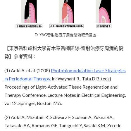
Er-YAG雷射治療牙周囊袋流程示意圖
【東京醫科齒科大學青木章醫師團隊-雷射治療牙周病的優
勢】參考資料：
(1) Aoki A. et al. (2008)
Photobiomodulation Laser Strategies
in Periodontal Therapy
. In: Waynant R., Tata D.B. (eds)
Proceedings of Light-Activated Tissue Regeneration and
Therapy Conference. Lecture Notes in Electrical Engineering,
vol 12. Springer, Boston, MA.
(2) Aoki A, Mizutani K, Schwarz F, Sculean A, Yukna RA,
Takasaki AA, Romanos GE, Taniguchi Y, Sasaki KM, Zeredo