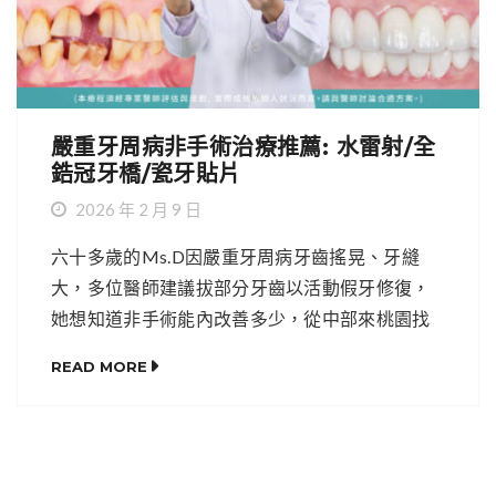
嚴重牙周病非手術治療推薦: 水雷射/全
鋯冠牙橋/瓷牙貼片
2026 年 2 月 9 日
六十多歲的Ms.D因嚴重牙周病牙齒搖晃、牙縫
大，多位醫師建議拔部分牙齒以活動假牙修復，
她想知道非手術能內改善多少，從中部來桃園找
葉立維醫師。拔除無救牙後，經非手術水雷射穩
READ MORE
定病況，再以全鋯冠牙橋、全瓷貼片重建咬合。
葉醫師也強調，年長患者若不適合植牙或矯正，
仍可評估數位美容重建重拾笑容。