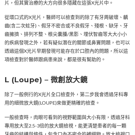
片，但其實治療的大方向很多隱藏在這張X光片中。
從環口式的X光片，醫師可以檢查到的除了有牙周破壞、齲
齒(含二次蛀牙)、假牙不密合或不良假牙、殘根、缺牙、牙
齒擁擠、排列不整、根尖囊腫/黑影、埋伏智齒等大大小小
的疾病發現之外，若有疑似潛在的關節或鼻竇問題，也可以
透過這個X光片早期發現可能存在於口腔內的問題，所以這
項檢查對於醫師跟病患來說，都是很有幫助的。
L (Loupe) – 微創放大鏡
除了一般例行的X光片全口檢查外，第二步我會透過牙科專
用的細微放大鏡(LOUPE)來做更精確的檢查。
一般檢查時，肉眼可看到的視野範圍與大小有限，透過牙科
專用放大至2.5-3倍的放大鏡檢視，能更清楚患者的每一顆
牙齒的結構與條件，包含口內不密合的補綴物。放大檢視口