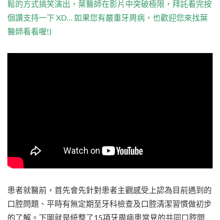
鬆的方式搞笑演出，葉醫師在影片中突破極限，拜託看完按
個讚支持一下 XD… 如果您有嚴重牙周病，也歡迎您來找葉
醫師看看喔!)
患者就醫前，首先會先針對患者主觀感受上認為目前遇到的
口腔問題、平時有無定期至牙科檢查及口腔清潔習慣做初步
的了解。下圖就是統整了15項牙周病患常見的共同口腔問