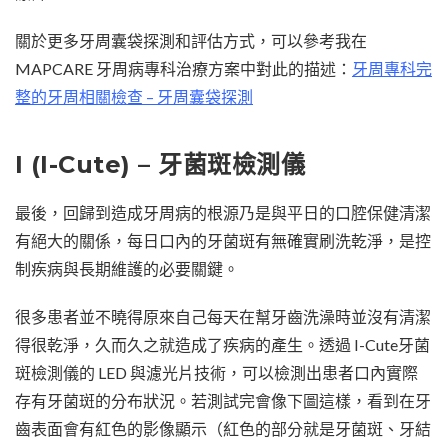
關於更多牙周囊袋探測和評估方式，可以參考我在
MAPCARE 牙周病專科治療方案中對此的描述：
牙周專科完
整的牙周相關檢查 – 牙周囊袋探測
I (I-Cute) – 牙菌斑檢測儀
最後，回歸到造成牙周病的根源乃是與平日的口腔保健清潔
有絕大的關係，每日口內的牙菌斑有無確實刷洗乾淨，是控
制疾病與長期維護的必要關鍵。
很多患者並不曉得原來自己每天在幫牙齒洗澡時並沒有清潔
得很乾淨，久而久之就造成了疾病的產生。透過 I-Cute牙菌
斑檢測儀的 LED 與濾光片技術，可以檢測出患者口內實際
存有牙菌斑的分布狀況。若測試完會像下圖這樣，看到在牙
齒表面會有紅色的影像顯示（紅色的部分就是牙菌斑、牙結