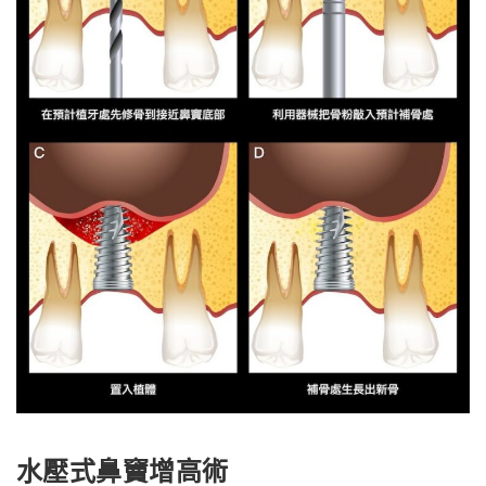
水壓式鼻竇增高術