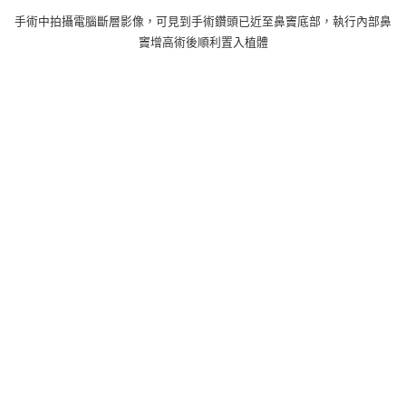
手術中拍攝電腦斷層影像，可見到手術鑽頭已近至鼻竇底部，執行內部鼻
竇增高術後順利置入植體