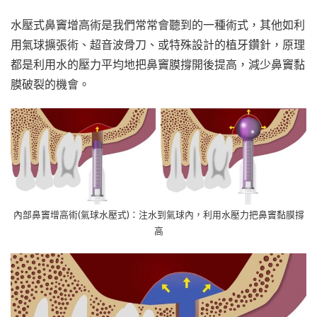
水壓式鼻竇增高術是我們常常會聽到的一種術式，其他如利
用氣球擴張術、超音波骨刀、或特殊設計的植牙鑽針，原理
都是利用水的壓力平均地把鼻竇膜撐開後提高，減少鼻竇黏
膜破裂的機會。
內部鼻竇增高術(氣球水壓式)：注水到氣球內，利用水壓力把鼻竇黏膜撐
高