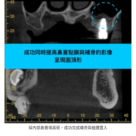
採內部鼻竇增高術，成功完成補骨與植體置入