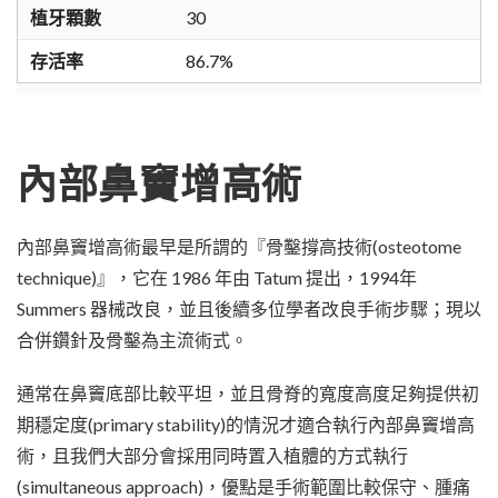
植牙顆數
30
存活率
86.7%
內部鼻竇增高術
內部鼻竇增高術最早是所謂的『骨鑿撐高技術(osteotome
technique)』，它在 1986 年由 Tatum 提出，1994年
Summers 器械改良，並且後續多位學者改良手術步驟；現以
合併鑽針及骨鑿為主流術式。
通常在鼻竇底部比較平坦，並且骨脊的寬度高度足夠提供初
期穩定度(primary stability)的情況才適合執行內部鼻竇增高
術，且我們大部分會採用同時置入植體的方式執行
(simultaneous approach)，優點是手術範圍比較保守、腫痛