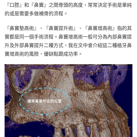
『口腔』和『鼻竇』之間骨頭的高度，常常決定手術是單純
的或是需要多做補骨的流程。
『鼻竇墊高術』、『鼻竇提升術』、『鼻竇增高術』指的其
實都是同一個手術流程。鼻竇增高術一般可分為內部鼻竇提
升及外部鼻竇提升二種方式，我在文中會介紹這二種植牙鼻
竇增高術的風險、優缺點跟成功率。