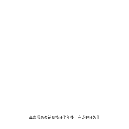
鼻竇增高術補骨植牙半年後，完成假牙製作