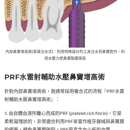
內部鼻竇增高術(直接注水式)：利用特殊設計的工具注水到鼻竇腔內，利
用水壓力把鼻竇黏膜撐高
PRF水雷射輔助水壓鼻竇增高術
針對內部鼻竇增高術，我通常採用複合式的流程『PRF水雷
射輔助水壓鼻竇增高術』：
1. 由自體血液所離心而成的PRF (platelet rich fibrin)，它是
柔軟凝塊狀的，非常適合利用PRF來當作植牙器械與鼻竇膜
的緩衝，避免鼻竇膜破裂。PRF是富含血小板的血漿