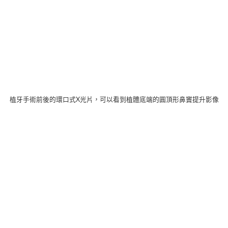
植牙手術前後的環口式X光片，可以看到植體底端的圓頂形鼻竇提升影像