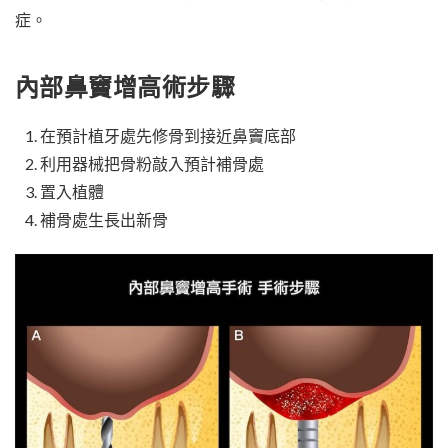
症。
內部鼻竇增高術步驟
在預計植牙處先修骨到接近鼻竇底部
利用器械把骨粉敲入預計補骨處
置入植體
補骨處生長出新骨