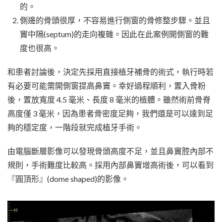
的。
側邊的骨頭很厚，不容易進行側窗的骨修整步驟。並且
竇中隔(septum)的走向複雜。因此在此案例開側窗的難
度也很高。
和患者討論後，決定先採用直接植牙補骨的術式，執行時若
有必要可能需開側窗提高鼻竇。幸好過程順利，置入骨粉
後，置放寬度 4.5 毫米、長度 8 毫米的植體。雖然術前骨脊
高度僅 3 毫米，因為患者骨密度足夠，我們還是可以達到足
夠的穩定度，一階段就完成植牙手術。
由電腦斷層影像可以發現骨頭高度不足，並且鼻竇腔內部不
規則，手術難度比較高。採用內部鼻竇增高術後，可以看到
『圓頂形』(dome shaped)的影像。