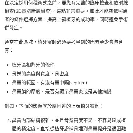
在決定採用何種術式之前，要先有完整的臨床檢查和放射線
檢查(3D電腦斷層檢查)，這點非常重要，如此才能夠依照患
者的條件選擇方案，提高上顎植牙的成功率，同時避免手術
併發症。
通常在此區域，植牙醫師必須要考量到的因素至少會包含
有：
植牙區相鄰牙的條件
骨脊的高度與寬度，骨密度
鼻竇的範圍、有沒有竇中隔(septum)
鼻竇膜的厚度、是否有顯示鼻竇炎或是其他病變
例如，下面的影像就於屬困難的上顎植牙案例：
鼻竇內部結構複雜，並且骨脊高度不足，不容易達成植
體的穩定度。直接從植牙處補骨達到鼻竇提升是很困難