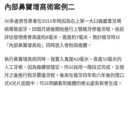
內部鼻竇增高術案例二
50多歲男性患者在2015年時因為右上第一大臼齒嚴重牙周
病導致拔牙，四個月過後開始進行上顎植牙修復流程。術前
評估發現骨脊高度約8毫米，寬度約7毫米，預計植牙時以
『內部鼻竇增高術』同時放入骨粉與植體。
執行鼻竇增高術同時，我置入寬度4.0毫米，長度10毫米的
人工牙根，因為植體很穩定，所以採用一階段式完成，五個
月之後進行假牙贗復流程。後來在植牙四年和六年後的環口
式X光片追蹤中，可以明顯看到植體的根尖處有新骨生成。