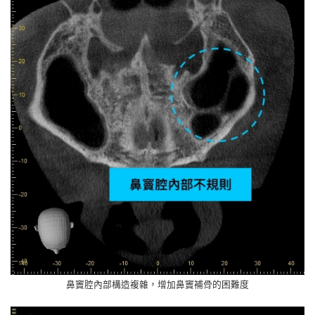
鼻竇腔內部構造複雜，增加鼻竇補骨的困難度