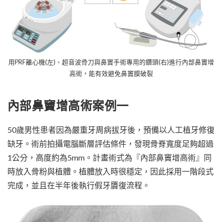
用PRF離心機(左)、超音波骨刀與鼻竇手術專用的鑽頭(右)進行內部鼻竇增
高術，能有效避免鼻竇膜破裂
內部鼻竇增高術案例一
50歲男性患者因為嚴重牙周病拔牙後，預備以人工植牙修復
缺牙。術前拍攝電腦斷層評估條件，發現骨脊寬度足夠超過
1公分，高度約為5mm。計畫術式為『內部鼻竇增高術』同
時放入骨粉與植體。植體放入時很穩定，因此採用一階段式
完成，並且在半年後執行假牙贗復流程。