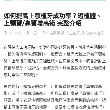
如何提高上顎植牙成功率？短植體、
上顎竇/鼻竇增高術 完整介紹
2022 年 2 月 3 日
推薦精選
,
人工植牙/數位導航植牙
在評估人工植牙時，針對不同的缺牙位置，可能會有遇到不
一樣的治療條件或限制。一般而言，我們大致上分為下顎後
牙、上顎後牙和前牙三種區域。在這篇文章中，我會針對上
顎後牙植牙，從評估、治療方式、以及各種方式的上顎植牙
成功率做完整說明。
需要進行上顎植牙的患者，可能會聽過需要做『鼻竇增高
術』或『上顎竇增高術』，但您知道什麼是『鼻竇』或『上
顎竇』嗎？它是這個區域植牙我們時常會面臨到的構造，號
稱上顎後牙區植牙的地雷，一定要小心謹慎地評估與執行。