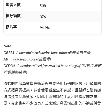
患者人數
538
植牙顆數
376
存活率
94.9%
Note.
DBBM ： deproteinized bovine bone mineral(去蛋白牛骨)
AB ： autologous bone(自體骨)
DFDBA ： demineralized freeze dried bone allograft(脫鈣冷凍乾
燥異體移植骨)
原始的內部鼻竇增高術流程需要使用特殊的器械，用敲擊的
方式把鼻竇提高，這會使患者產生不適感，且醫師也沒有辦
法清楚看到鼻竇膜，因此手術醫師的手感和經驗就非常重
要。後來也有不少改良方式來減少鼻竇增高術的不適或併發