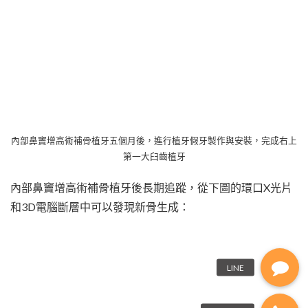
內部鼻竇增高術補骨植牙五個月後，進行植牙假牙製作與安裝，完成右上
第一大臼齒植牙
內部鼻竇增高術補骨植牙後長期追蹤，從下圖的環口X光片
和3D電腦斷層中可以發現新骨生成：