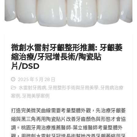
微創水雷射牙齦整形推薦: 牙齦萎
縮治療/牙冠增長術/陶瓷貼
片/DSD
2025 年 5 月 28 日
水雷射牙周病
,
牙周整形手術與牙周美學
,
牙周病治療
案例
,
牙周美學案例
打造完美微笑曲線需要考量整體外觀，先治療牙齦萎
縮與黑三角再用陶瓷貼片改善牙齒顏色與形態才會協
調。桃園牙周治療推薦醫師-葉立維醫師考量整體外
觀，用微創水雷射牙冠增長術幫她改善牙齦萎縮與牙