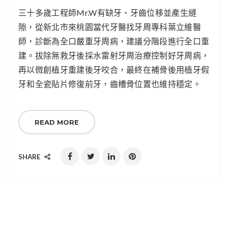
三十多歲工程師Mr.W有缺牙、牙齒位移並產生縫
隙，從新北市來桃園當代牙醫找牙周專科葉立維醫
師，診斷為全口嚴重牙周病，建議分階段進行全口重
建。拔除無救牙後採水雷射牙周治療控制好牙周病，
再以微創植牙重建後牙咬合，最終在補骨後用植牙假
牙和全瓷貼片修復前牙，齒槽骨位置也維持穩定。
READ MORE
SHARE