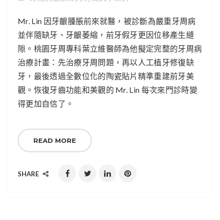
Mr. Lin 因牙齦腫脹前來就醫，被診斷為嚴重牙周病
並伴隨缺牙、牙齦萎縮，前牙假牙更因位移產生縫
隙。桃園牙周專科葉立維醫師為他擬定完整的牙周病
治療計畫：先治療牙周問題，再以人工植牙修復缺
牙，最後透過全數位化的陶瓷貼片精準重建前牙美
觀。恢復牙齒功能和美觀的 Mr. Lin 每次來門診時變
得更加自信了。
READ MORE
SHARE