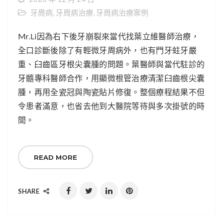
牙周病
,
牙周病治療
,
牙周病治療案例
Mr.Li因為右下後牙崩裂來當代找葉立維醫師治療，
全口診斷後除了有輕微牙周病外，也有門牙蛀牙嚴
重、臼齒區牙根尖囊腫的問題。葉醫師與當代駐診的
牙髓專科醫師合作，用顯微根管治療清潔臼齒根尖囊
腫，再用全瓷冠與陶瓷貼片修復。整個療程結果不但
令患者滿意，也省去他到大醫院等待與多次掛號的時
間。
READ MORE
SHARE