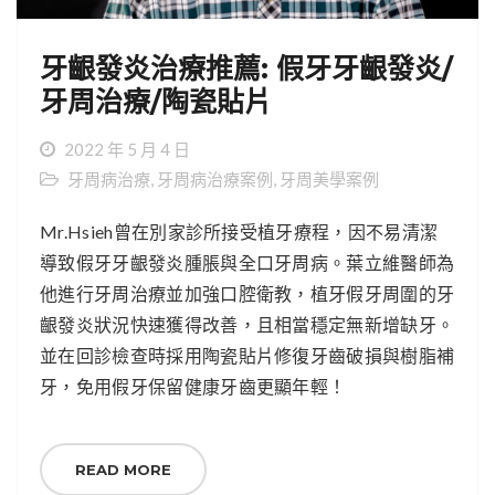
牙齦發炎治療推薦: 假牙牙齦發炎/
牙周治療/陶瓷貼片
2022 年 5 月 4 日
牙周病治療
,
牙周病治療案例
,
牙周美學案例
Mr.Hsieh曾在別家診所接受植牙療程，因不易清潔
導致假牙牙齦發炎腫脹與全口牙周病。葉立維醫師為
他進行牙周治療並加強口腔衛教，植牙假牙周圍的牙
齦發炎狀況快速獲得改善，且相當穩定無新增缺牙。
並在回診檢查時採用陶瓷貼片修復牙齒破損與樹脂補
牙，免用假牙保留健康牙齒更顯年輕！
READ MORE