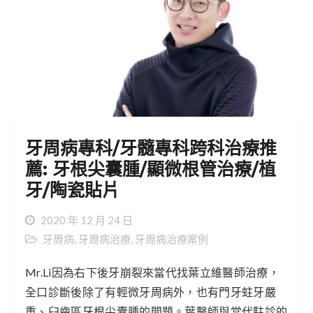
牙周病專科/牙髓專科跨科治療推
薦: 牙根尖囊腫/顯微根管治療/植
牙/陶瓷貼片
2020 年 12 月 24 日
牙周病
,
牙周病治療
,
牙周病治療案例
Mr.Li因為右下後牙崩裂來當代找葉立維醫師治療，
全口診斷後除了有輕微牙周病外，也有門牙蛀牙嚴
重、臼齒區牙根尖囊腫的問題。葉醫師與當代駐診的