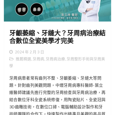
牙齦萎縮、牙縫大？牙周病治療結
合數位全瓷美學才完美
2024 年 2 月 3 日
推薦精選
,
牙周病
,
牙周病治療
,
牙周整形手術與牙周美
學
牙周病患者常有齒列不整、牙齦萎縮、牙縫大等問
題。針對齒列美觀問題，中壢牙周病專科醫師-葉立
維醫師建議先進行完整的牙周檢查與牙周病治療，再
結合數位牙科全瓷系統修復，用陶瓷貼片、全瓷冠與
3D齒雕技術，在數位口掃、電腦輔助設計製作和牙
技師團隊的合作下，快速製作出精準且美觀的高品質