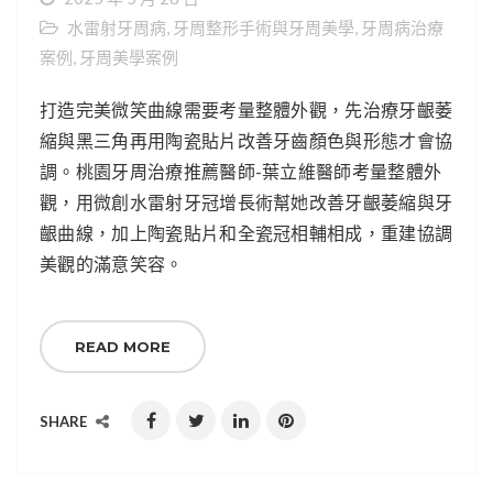
水雷射牙周病
,
牙周整形手術與牙周美學
,
牙周病治療
案例
,
牙周美學案例
打造完美微笑曲線需要考量整體外觀，先治療牙齦萎
縮與黑三角再用陶瓷貼片改善牙齒顏色與形態才會協
調。桃園牙周治療推薦醫師-葉立維醫師考量整體外
觀，用微創水雷射牙冠增長術幫她改善牙齦萎縮與牙
齦曲線，加上陶瓷貼片和全瓷冠相輔相成，重建協調
美觀的滿意笑容。
READ MORE
SHARE