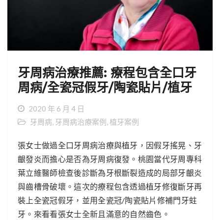
牙周病治療推薦: 療程包含全口牙
周病/全瓷冠假牙/陶瓷貼片/植牙
2020 年 6 月 4 日
牙周病
,
牙周病治療案例
,
植牙案例
張女士做過全口牙周病治療與植牙，因假牙搖晃、牙
齦發炎而擔心是否為牙周病復發。桃園當代牙周專科
葉立維醫師檢查後診斷為牙根斷裂造成的局部牙齦炎
與齒槽骨破壞。這次的療程包含透過植牙修復斷牙再
裝上全瓷冠假牙，並用全瓷冠/陶瓷貼片修補門牙蛀
牙。來看看張女士全新且滿意的自然齒色。