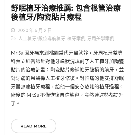
舒眠植牙治療推薦: 包含根管治療
後植牙/陶瓷貼片療程
2020 年 6 月 2 日
人工植牙/數位導航植牙
,
植牙案例
,
牙周美學案例
Mr.Su 因牙痛來到桃園當代牙醫就診，牙周植牙雙專
科葉立維醫師針對他牙齒狀況規劃了人工植牙加陶瓷
貼片的治療計畫：陶瓷貼片修補蛀牙破損的前牙，並
對牙痛的患齒採人工植牙修復。對怕痛的他安排舒眠
牙醫無痛植牙療程，給他一個安心放鬆的植牙過程。
術後的 Mr.Su 不僅恢復自信笑容，竟然連運勢都提升
了。
READ MORE