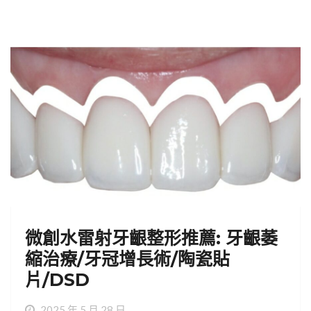
微創水雷射牙齦整形推薦: 牙齦萎
縮治療/牙冠增長術/陶瓷貼
片/DSD
2025 年 5 月 28 日