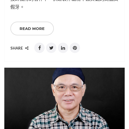
假牙。
READ MORE
SHARE