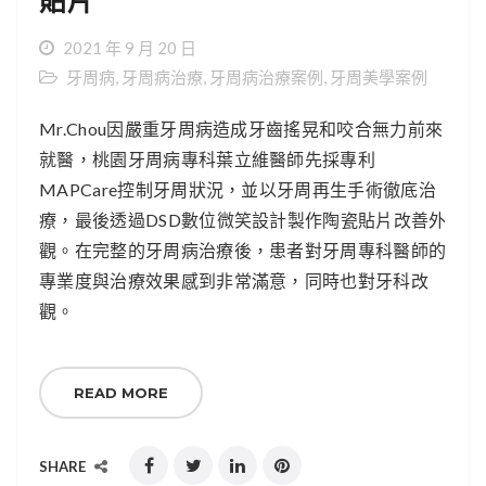
貼片
2021 年 9 月 20 日
牙周病
,
牙周病治療
,
牙周病治療案例
,
牙周美學案例
Mr.Chou因嚴重牙周病造成牙齒搖晃和咬合無力前來
就醫，桃園牙周病專科葉立維醫師先採專利
MAPCare控制牙周狀況，並以牙周再生手術徹底治
療，最後透過DSD數位微笑設計製作陶瓷貼片改善外
觀。在完整的牙周病治療後，患者對牙周專科醫師的
專業度與治療效果感到非常滿意，同時也對牙科改
觀。
READ MORE
SHARE