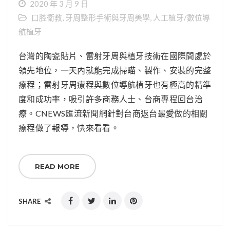
2020 年 3 月 9 日
口腔衛教
,
牙周整形手術與牙周美學
,
人工植牙/數位導
航植牙
台灣的陶瓷貼片、雷射牙周與植牙技術在國際間處於
領先地位，一天內就能完成掃瞄、製作、安裝的完整
療程；雷射牙周療程與數位導航植牙也有極高的精準
度和成功率，吸引許多商務人士、台商專程回台治
療。CNEWS匯流新聞網針對台商返台最愛做的相關
療程做了報導，快來看看。
READ MORE
SHARE